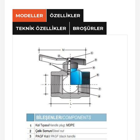
MODELLER
ÖZELLİKLER
TEKNİK ÖZELLİKLER
BROŞÜRLER
Çalışma Basıncı:
Çalışma Sıcaklığı:
Standartlar
Test:
Di
şli
:
İ
çme suyu uygulamalar
ı: