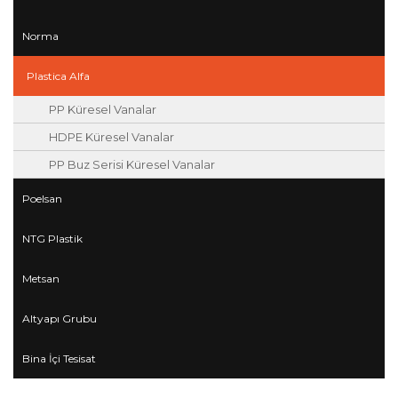
Norma
Plastica Alfa
PP Küresel Vanalar
HDPE Küresel Vanalar
PP Buz Serisi Küresel Vanalar
Poelsan
NTG Plastik
Metsan
Altyapı Grubu
Bina İçi Tesisat