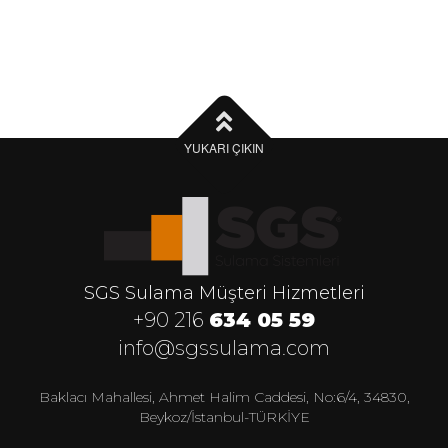
YUKARI ÇIKIN
SGS Sulama Müşteri Hizmetleri
+90 216
634 05 59
info@sgssulama.com
Baklacı Mahallesi, Ahmet Halim Caddesi, No:6/4, 34830,
Beykoz/İstanbul-TÜRKİYE