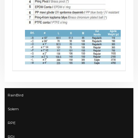
RainBird
Solem
RPE
RDI