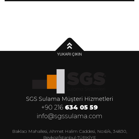
YUKARI ÇIKIN
SGS Sulama Müşteri Hizmetleri
+90 216
634 05 59
info@sgssulama.com
Baklacı Mahallesi, Ahmet Halim Caddesi, No:6/4, 34830,
Beykoz/İstanbul-TÜRKİYE