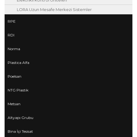
Elektrikli Kontrol Üniteleri
LORA Uzun Mesafe Merkezi Sistemler
RPE
RDI
Norma
Plastica Alfa
Poelsan
NTG Plastik
Metsan
Altyapı Grubu
Bina İçi Tesisat