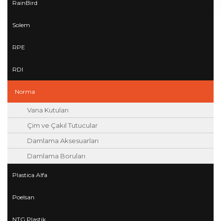
RainBird
Solem
RPE
RDI
Norma
Vana Kutuları
Çim ve Çakıl Tutucular
Damlama Aksesuarları
Damlama Boruları
Plastica Alfa
Poelsan
NTG Plastik