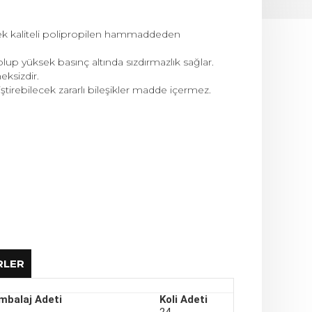
sek kaliteli polipropilen hammaddeden
up yüksek basınç altında sızdırmazlık sağlar.
ksizdir.
tirebilecek zararlı bileşikler madde içermez.
RLER
mbalaj Adeti
Koli Adeti