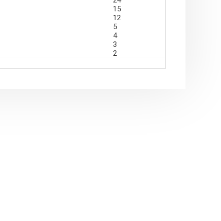
24
şekilde boru delinmelidir.
15
ama noktasının dış boru tutucu üzerindeki açık
12
5
4
3
2