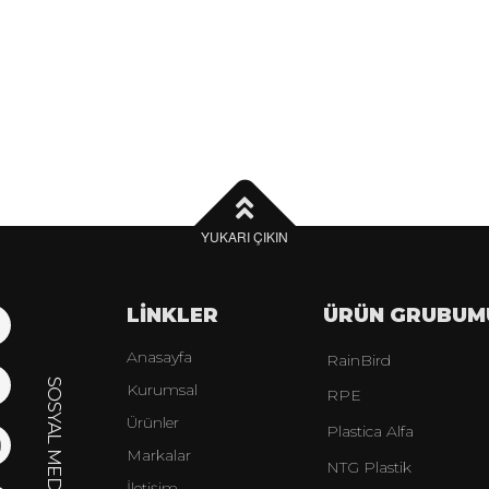
YUKARI ÇIKIN
LİNKLER
ÜRÜN GRUBUM
Anasayfa
RainBird
Kurumsal
RPE
Ürünler
Plastica Alfa
Markalar
NTG Plastik
İletişim