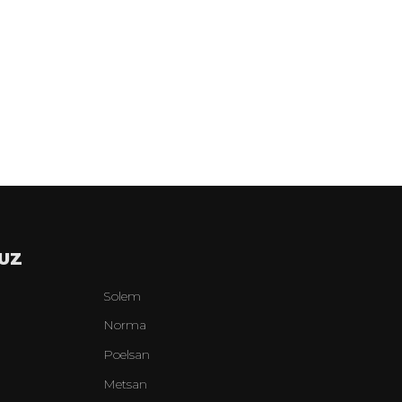
UZ
Solem
Norma
Poelsan
Metsan