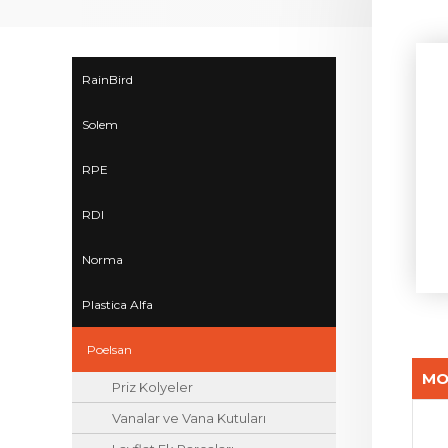
RainBird
Solem
RPE
RDI
Norma
Plastica Alfa
Poelsan
MO
Priz Kolyeler
Vanalar ve Vana Kutuları