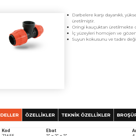
Darbelere karşı dayanıklı, yük
üretilmiştir.
Oringi kauçuktan üretilmekte ol
İç yüzeyleri homojen ve gözene
Suyun kokusunu ve tadını değiş
DELLER
ÖZELLİKLER
TEKNİK ÖZELLİKLER
BROŞÜ
Kod
Ebat
A
Kullanım Bilgileri