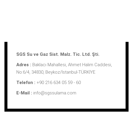
SGS Su ve Gaz Sist. Malz. Tic. Ltd. Şti.
Adres :
Baklacı Mahallesi, Ahmet Halim Caddesi,
No:6/4, 34830, Beykoz/İstanbul-TÜRKİYE
Telefon :
+90 216 634 05 59 - 60
E-Mail :
info@sgssulama.com