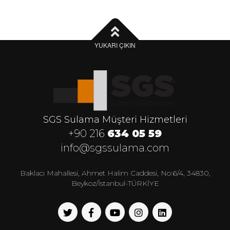
YUKARI ÇIKIN
SGS Sulama Müşteri Hizmetleri
+90 216
634 05 59
info@sgssulama.com
Baklacı Mahallesi, Ahmet Halim Caddesi, No:6/4, 34830,
Beykoz/İstanbul-TÜRKİYE