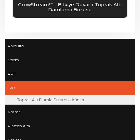
GrowStream™ - Bitkiye Duyarlı Toprak Altı
Damlama Borusu
RainBird
Solem
RPE
RDI
Toprak Altı Damla Sulama Ürünleri
Norma
Plastica Alfa
Poelsan