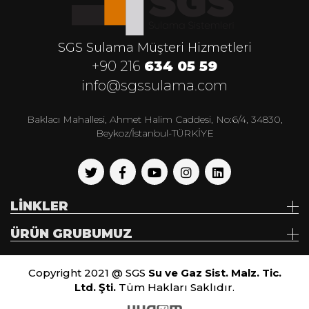
SGS Sulama Müşteri Hizmetleri
+90 216
634 05 59
info@sgssulama.com
Baklacı Mahallesi, Ahmet Halim Caddesi, No:6/4, 34830,
Beykoz/İstanbul-TÜRKİYE
LİNKLER
ÜRÜN GRUBUMUZ
Copyright 2021 @ SGS
Su ve Gaz Sist. Malz. Tic.
Ltd. Şti.
Tüm Hakları Saklıdır.