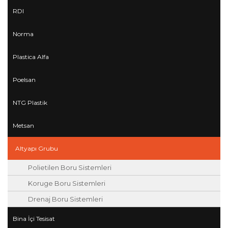
RDI
Norma
Plastica Alfa
Poelsan
NTG Plastik
Metsan
Altyapı Grubu
Polietilen Boru Sistemleri
Koruge Boru Sistemleri
Drenaj Boru Sistemleri
Bina İçi Tesisat