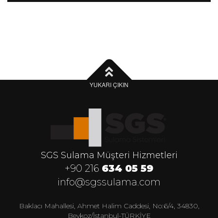
YUKARI ÇIKIN
SGS Sulama Müşteri Hizmetleri
+90 216
634 05 59
info@sgssulama.com
Baklacı Mahallesi, Ahmet Halim Caddesi, No:6/4, 34830,
Beykoz/İstanbul-TÜRKİYE