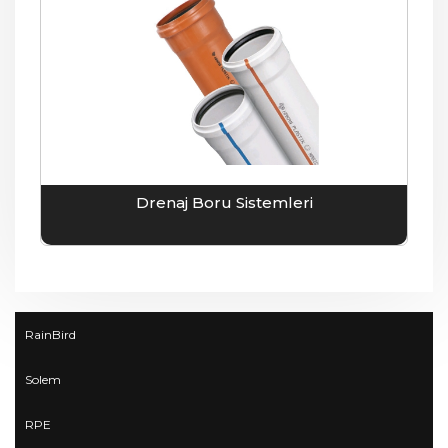
Drenaj Boru Sistemleri
RainBird
Solem
RPE