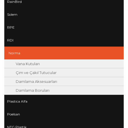
RainBird
Solem
RPE
RDI
Norma
Vana Kutuları
Çim ve Çakıl Tutucular
Damlama Aksesuarları
Damlama Boruları
Plastica Alfa
Poelsan
NTG Plastik