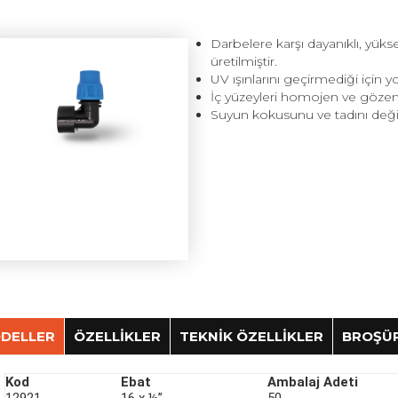
Darbelere karşı dayanıklı, yük
üretilmiştir.
UV ışınlarını geçirmediği için
İç yüzeyleri homojen ve gözene
Suyun kokusunu ve tadını değişt
DELLER
ÖZELLİKLER
TEKNİK ÖZELLİKLER
BROŞÜ
Kod
Ebat
Ambalaj Adeti
Kullanım Bilgileri