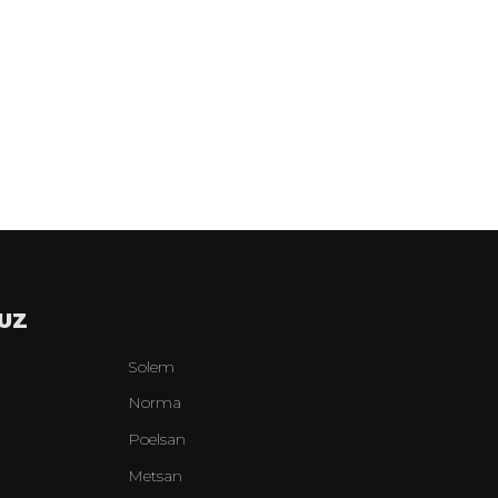
UZ
Solem
Norma
Poelsan
Metsan