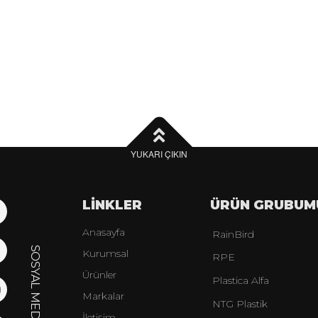
YUKARI ÇIKIN
LİNKLER
ÜRÜN GRUBUM
Anasayfa
RainBird
Kurumsal
RPE
Ürünler
Plastica Alfa
Markalar
NTG Plastik
İletişim