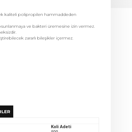
sek kaliteli polipropilen hammaddeden
 yosunlanmaya ve bakteri üremesine izin vermez.
ksizdir.
irebilecek zararlı bileşikler içermez.
RLER
Koli Adeti