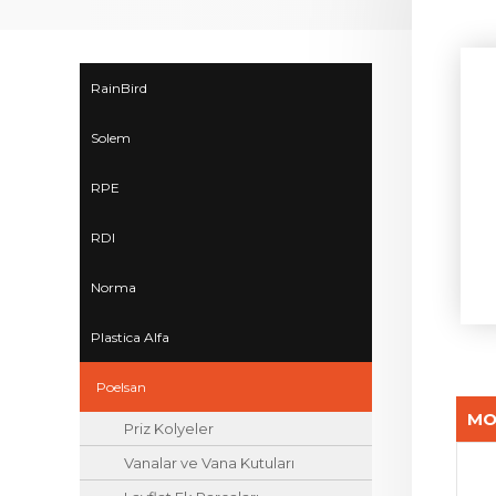
RainBird
Solem
RPE
RDI
Norma
Plastica Alfa
Poelsan
MO
Priz Kolyeler
Vanalar ve Vana Kutuları