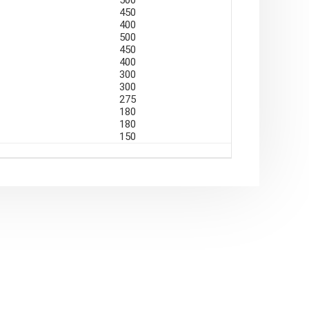
500
450
AYPE) Borularda (Deliksiz kör boru)
400
500
in et kalınlığı minimum 1.0 mm’ye kadar
450
400
tumlarının Ekleme Parçaları olarak da
300
300
275
180
180
150