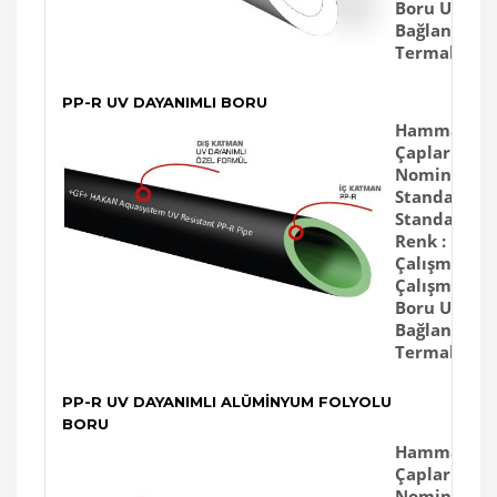
Boru Uzunlu
Bağlantı :
So
Termal Genl
PP-R UV DAYANIMLI BORU
Hammadde :
Çaplar : 2
Nominal Bas
Standart Boy
Standartlar 
Renk :
Gri - 
Çalışma Sıvıs
Çalışma & Te
Boru Uzunlu
Bağlantı :
Fü
Termal Genl
PP-R UV DAYANIMLI ALÜMİNYUM FOLYOLU
BORU
Hammadde :
Çaplar : 2
Nominal Bas