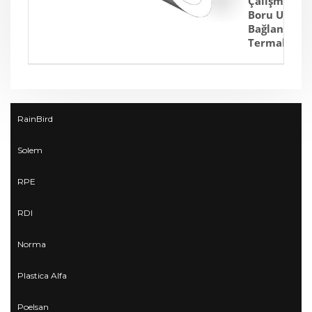
Çalışma & Te
Boru Uzunlu
Bağlantı :
Fü
Termal Genl
RainBird
Solem
RPE
RDI
Norma
Plastica Alfa
Poelsan