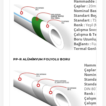
Hammadde :
PP-R
Çaplar :
20mm - 
Nominal Basınç (P
Standart Boyut Or
Standart :
TSE K 2
Renk :
Yeşil (Mavi Çi
Çalışma Sıvısı Sıca
Çalışma & Tesisat S
Boru Uzunluğu :
4
Bağlantı :
Füzyon K
Termal Genleşme K
PP-R ALÜMİNYUM FOLYOLU BORU
Hammadde 
Çaplar :
20m
Nominal Bas
Standart Bo
Standartlar 
DIN 8077, D
Renk :
Beyaz,
Çalışma Sıvıs
Çalışma & Te