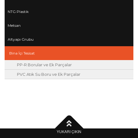
NTG Plastik
Metsan
Altyapı Grubu
Bina İçi Tesisat
PP-R Borular ve Ek Parçalar
PVC Atık Su Boru ve Ek Parçalar
YUKARI ÇIKIN