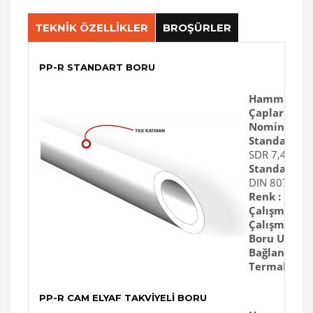
TEKNİK ÖZELLİKLER
BROŞÜRLER
PP-R STANDART BORU
Hammadde 
Çaplar :
20m
Nominal Bas
Standart Boy
SDR 7,4, SDR
Standartlar 
DIN 8077, D
Renk :
Beyaz,
Çalışma Sıvıs
Çalışma & Te
Boru Uzunlu
Bağlantı :
Fü
Termal Genl
PP-R CAM ELYAF TAKVİYELİ BORU