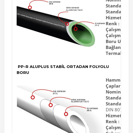
Standart Boy
Standartlar 
Hizmet Ömr
Renk :
Gri - 
Çalışma Sıvıs
Çalışma & Te
Boru Uzunlu
Bağlantı :
So
Termal Genl
PP-R ALUPLUS STABİL ORTADAN FOLYOLU
BORU
Hammadde 
Çaplar :
20m
Nominal Bası
Standart Boy
Standartlar
DIN 8077, D
Hizmet Ömr
Renk :
Beyaz,
Çalışma Sıvıs