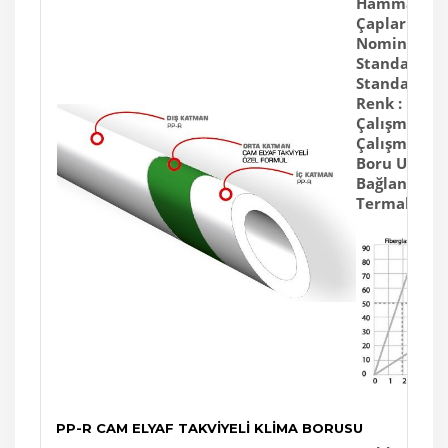
Hammadde 
Çaplar :
20m
Nominal Bası
Standart Bo
Standart :
TS
Renk :
Beyaz,
Çalışma Sıvıs
Çalışma & Te
Boru Uzunlu
Bağlantı :
Fü
Termal Genl
PP-R CAM ELYAF TAKVİYELİ KLİMA BORUSU